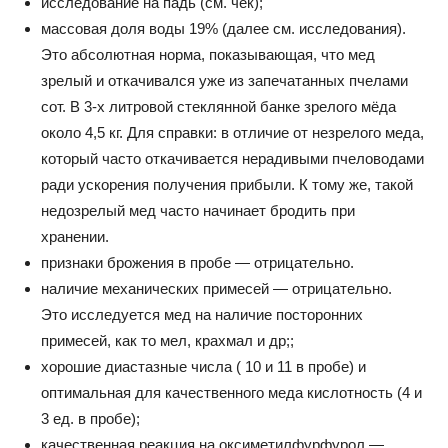
исследование на падь (см. чек);
массовая доля воды 19% (далее см. исследования).
Это абсолютная норма, показывающая, что мед
зрелый и откачивался уже из запечатанных пчелами
сот. В 3-х литровой стеклянной банке зрелого мёда
около 4,5 кг. Для справки: в отличие от незрелого меда,
который часто откачивается нерадивыми пчеловодами
ради ускорения получения прибыли. К тому же, такой
недозрелый мед часто начинает бродить при
хранении.
признаки брожения в пробе — отрицательно.
наличие механических примесей — отрицательно.
Это исследуется мед на наличие посторонних
примесей, как то мел, крахмал и др;;
хорошие диастазные числа ( 10 и 11 в пробе) и
оптимальная для качественного меда кислотность (4 и
3 ед. в пробе);
качественная реакция на оксиметилфурфурол —