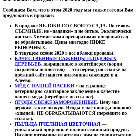
Сообщаем Вам, что в этом 2020 году мы также готовы Вам
предложить к продаже:
В продаже ЯБЛОКИ СО СВОЕГО САДА. По сезону.
СЪЕМНЫЕ, не «паданки» и не битые. Экологически
чистые. Химическими препаратами» плодовый сад
не обрабатываем. Цены ежегодно НИЖЕ
РЫНОЧНЫХ.
В текущем сезоне 2020 г все яблоки проданы.
КАЧЕСТВЕННЫЕ САЖЕНЦЫ ПЛОДОВЫХ
ДЕРЕВЬЕВ
, выращенные в контейнерах (корни
сохранены полностью) — это переход по ссылке на
прежний сайт нашего питомника саженцев в д.
Алеево.
МЁД С НАШЕЙ ПАСЕКИ
+ на странице
ветеринарно-санитарное заключение о качестве
нашего меда. (перейдите по ссылке).
ЯГОДЫ СВЕЖЕЗАМОРОЖЕННЫЕ
. Цену мы
держим также низкую. Ягоды у нас никогда никакой
«химией» НЕ ОБРАБАТЫВАЮТСЯ (перейдите по
ссылке).
ПЫЛЬЦА ПЧЕЛИНАЯ ЦВЕТОЧНАЯ
—
уникальный природный поливитаминный продукт.
Ни одни витамины из аптеки с ним не сравняться ни