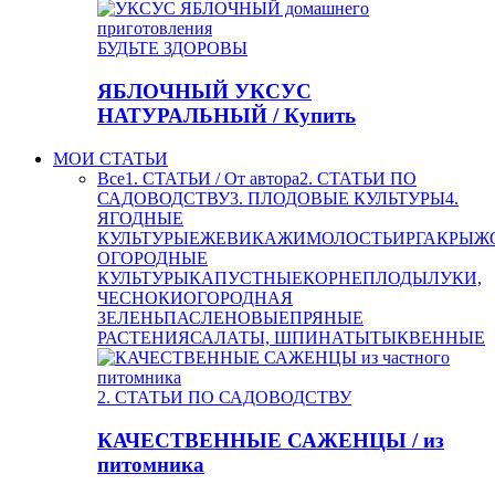
БУДЬТЕ ЗДОРОВЫ
ЯБЛОЧНЫЙ УКСУС
НАТУРАЛЬНЫЙ / Купить
МОИ СТАТЬИ
Все
1. СТАТЬИ / От автора
2. СТАТЬИ ПО
САДОВОДСТВУ
3. ПЛОДОВЫЕ КУЛЬТУРЫ
4.
ЯГОДНЫЕ
КУЛЬТУРЫ
ЕЖЕВИКА
ЖИМОЛОСТЬ
ИРГА
КРЫЖ
ОГОРОДНЫЕ
КУЛЬТУРЫ
КАПУСТНЫЕ
КОРНЕПЛОДЫ
ЛУКИ,
ЧЕСНОКИ
ОГОРОДНАЯ
ЗЕЛЕНЬ
ПАСЛЕНОВЫЕ
ПРЯНЫЕ
РАСТЕНИЯ
САЛАТЫ, ШПИНАТЫ
ТЫКВЕННЫЕ
2. СТАТЬИ ПО САДОВОДСТВУ
КАЧЕСТВЕННЫЕ САЖЕНЦЫ / из
питомника